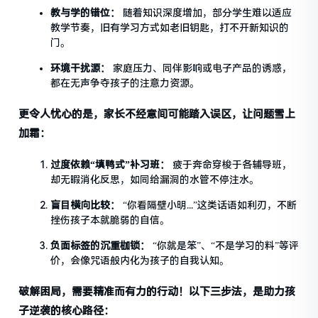
教与学的错位：
随着知识深度增加，部分学生难以适应
教学节奏，旧有学习方式如老旧钥匙，打不开新知识的
门。
环境干扰源：
家庭压力、同伴影响或电子产品的诱惑，
都在无声争夺孩子的注意力资源。
更令人忧心的是，家长不经意间可能踏入误区，让问题雪上
加霜：
过度依赖“填鸭式”补习班：
疲于奔命穿梭于各辅导班，
却无暇消化反思，如同给漏洞的水管不停注水。
盲目横向比较：
“你看隔壁小明...”这类话语如利刃，不断
挫伤孩子本就脆弱的自信。
负面标签的沉重枷锁：
“你就是笨”、“不是学习的料”等评
价，会像咒语般内化为孩子的自我认知。
破解困局，需要精准而有力的行动！以下三步法，是助力孩
子逆袭的核心路径：