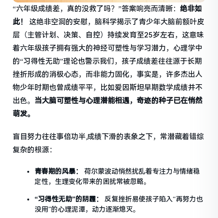
“六年级成绩差，真的没救了吗？”答案响亮而清晰：
绝非如
此！
这绝非空洞的安慰，脑科学揭示了青少年大脑前额叶皮
层（主管计划、决策、自控）持续发育至25岁左右，这意味
着六年级孩子拥有强大的神经可塑性与学习潜力，心理学中
的“习得性无助”理论也警示我们，孩子成绩差往往源于长期
挫折形成的消极心态，而非能力固化，事实是，许多杰出人
物少年时期也曾成绩平平，比如爱因斯坦早期数学成绩并不
出色。
当大脑可塑性与心理潜能相遇，奇迹的种子已在悄然
萌发。
盲目努力往往事倍功半,成绩下滑的表象之下，常潜藏着错综
复杂的根源：
青春期的风暴：
荷尔蒙波动悄然扰乱着专注力与情绪稳
定性，生理变化带来的困扰常被忽略。
“习得性无助”的阴霾：
反复挫折易使孩子陷入“再努力也
没用”的心理泥潭，动力逐渐熄灭。