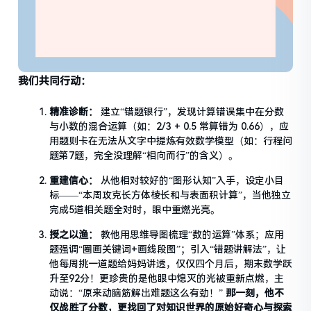
我们共同行动：
精准诊断：
建立“错题银行”，发现计算错误集中在分数
与小数的混合运算（如：2/3 + 0.5 常算错为 0.66），应
用题则卡在无法从文字中提炼有效数学模型（如：行程问
题第7题，完全没理解“相向而行”的含义）。
重建信心：
从他相对较好的“图形认知”入手，设定小目
标——“本周攻克长方体棱长和与表面积计算”，当他独立
完成5道相关题全对时，眼中重燃光亮。
授之以渔：
教他用思维导图梳理“数的运算”体系；应用
题强调“圈画关键词+画线段图”；引入“错题讲解法”，让
他每周挑一道题给妈妈讲透，仅仅四个月后，期末数学跃
升至92分！更珍贵的是他眼中熄灭的光被重新点燃，主
动说：“原来动脑筋解出难题这么有劲！”
那一刻，他不
仅战胜了分数，更找回了对知识世界的原始好奇心与探索