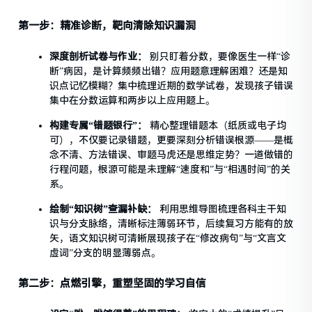
第一步：精准诊断，靶向清除知识漏洞
深度剖析试卷与作业：
别只盯着分数，要像医生一样“诊
断”病因，是计算频频出错？应用题意理解困难？还是知
识点记忆模糊？集中梳理近期的数学试卷，发现孩子错误
集中在分数运算和两步以上应用题上。
构建专属“错题银行”：
精心整理错题本（纸质或电子均
可），不仅要记录错题，更要深刻分析错误根源——是概
念不清、方法错误、审题马虎还是思维定势？一道做错的
行程问题，根源可能是未理解“速度和”与“相遇时间”的关
系。
绘制“知识树”查漏补缺：
利用思维导图梳理各科主干知
识与分支脉络，清晰标注薄弱环节，后续复习方能有的放
矢，语文知识树可清晰展现孩子在“修改病句”与“文言文
虚词”分支的明显薄弱点。
第二步：点燃引擎，重塑坚固的学习自信