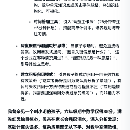
构、数学单元知识点或历史事件脉络，将知识结
构化、可视化。
时间管理工具：
引入“番茄工作法”（25分钟专注
+5分钟休息），搭配简单计划本，培养规划与专
注习惯。
深度聚焦“问题解决”思维：
当孩子求助时，避免直接给
答案，改用启发式提问：“题目关键信息是什么？”、“这
个公式在哪种情况用过？”、“能否试试另一种思路？”，
引导其独立思考。
建立积极归因模式：
引导孩子将成功归因于自身努力和
有效策略（“这次考得好是因为我认真分析了错题”），将
暂时失败归因于方法待改进或努力程度不足（“应用题错
得多，我需要加强画图分析题意的练习”），而非能力不
足。
我曾亲见一个叫小明的孩子，六年级期中数学仅得38分，满
卷红叉触目惊心，母亲在家长会强忍泪水，深入分析发现：
基础计算失误多、复杂应用题无从下手、对数学充满恐惧。