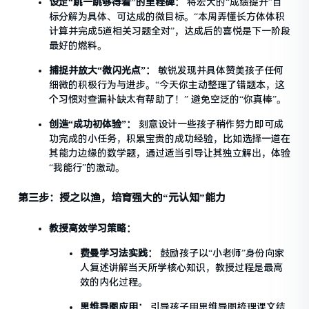
设定“跳一跳够得着”的里程碑：
将宏大的“成绩提升”目
标分解为具体、可达成的微目标。“本周弄懂长方体体积
计算并完成5道相关习题全对”，达成后的喜悦是下一阶段
最好的燃料。
捕捉并放大“微闪光点”：
敏锐发现并具体赞美孩子任何
细微的积极行为与进步。“今天你主动整理了错题本，这
个习惯对查漏补缺太有帮助了！” 避免空泛的“你真棒”。
创造“成功初体验”：
刻意设计一些孩子稍作努力即可成
功完成的小任务，积累宝贵的成功经验，比如选择一道在
其能力边缘的数学题，通过适当引导让其独立解出，体验
“我能行”的激动。
第三步：授之以渔，培育强大的“元认知”能力
教授高效学习策略：
费曼学习法实践：
鼓励孩子以“小老师”身份向家
人复述讲解当天所学核心知识，教授过程是最高
效的内化过程。
思维导图应用：
引导孩子用思维导图梳理课文结