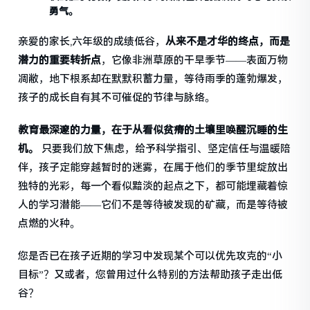
勇气。
亲爱的家长,六年级的成绩低谷，
从来不是才华的终点，而是
潜力的重要转折点
，它像非洲草原的干旱季节——表面万物
凋敝，地下根系却在默默积蓄力量，等待雨季的蓬勃爆发，
孩子的成长自有其不可催促的节律与脉络。
教育最深邃的力量，在于从看似贫瘠的土壤里唤醒沉睡的生
机。
只要我们放下焦虑，给予科学指引、坚定信任与温暖陪
伴，孩子定能穿越暂时的迷雾，在属于他们的季节里绽放出
独特的光彩，每一个看似黯淡的起点之下，都可能埋藏着惊
人的学习潜能——它们不是等待被发现的矿藏，而是等待被
点燃的火种。
您是否已在孩子近期的学习中发现某个可以优先攻克的“小
目标”？又或者，您曾用过什么特别的方法帮助孩子走出低
谷？