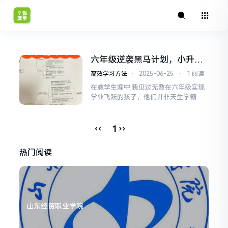
六年级逆袭黑马计划，小升初
前的3个月蜕变路线
高效学习方法
⋅
2025-06-25
⋅
1 阅读
在教学生涯中,我见过无数在六年级实现
学业飞跃的孩子，他们并非天生学霸，
却最终成为令人瞩目的黑马，六年级，
绝非尘埃落定之时，反而是潜能爆发的
最佳窗口期！那些曾经成绩平平的孩
‹‹
››
1
子，在最后阶段觉醒发力，最终在小升
初乃至初中展现惊人实力的故事，真实
热门阅读
而令人振奋，迷思破除：六年级逆袭，
绝非痴人说梦许多人认为学业成...
山东经贸职业学院