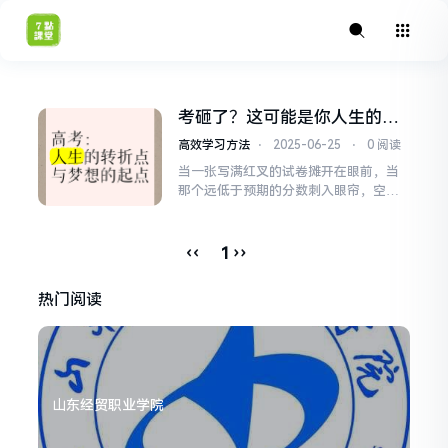
考砸了？这可能是你人生的最
佳转折点！
高效学习方法
⋅
2025-06-25
⋅
0 阅读
当一张写满红叉的试卷摊开在眼前，当
那个远低于预期的分数刺入眼帘，空气
仿佛瞬间凝固，心跳加速，脸颊发烫，
失望、羞耻、焦虑，甚至一丝愤怒如潮
水般涌来——这几乎是每个学生都曾经
‹‹
››
1
历的“至暗时刻”，考试失利带来的挫败
感如此真实，它像一块沉重的石头，压
热门阅读
在心头，让人喘不过气，但此刻，请暂
时放下那份沉重的试卷，深吸...
山东经贸职业学院