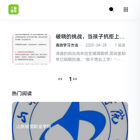
破晓的挑战，当孩子抗拒上
学，家长如何成为温柔的破局
高效学习方法
⋅
2025-06-28
⋅
1 阅读
者？
清晨的阳光尚未完全铺满窗棂,房间里却
早已硝烟弥漫，“我不想去上学！”——
这句话如同骤然拉响的警报，让无数家
庭的清晨瞬间兵荒马乱，书包被扔在角
落，眼泪混合着早餐的味道，孩子紧攥
‹‹
››
1
着被角，父母的耐心在反复拉扯中濒临
极限，这不是某个家庭的独特困境，而
热门阅读
是无数父母共同面对的“破晓挑战”，探
究根源：抗拒上学背后的...
山东经贸职业学院