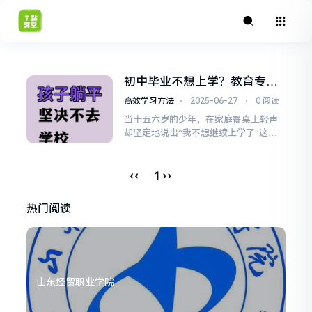
初中毕业不想上学？教育专
家，未来不止一条路
高效学习方法
⋅
2025-06-27
⋅
0 阅读
当十五六岁的少年，在家庭餐桌上轻声
却坚定地说出“我不想继续上学了”这句
话，整个房间常常会陷入一种微妙而沉
重的寂静，我们常看到父母错愕、忧虑
甚至愤怒的神情，也见过孩子倔强却又
‹‹
››
1
藏着迷茫的眼神，这简单的几个字，仿
佛在平静的生活湖面投下一块巨石，激
热门阅读
起的不仅是当下的涟漪,更是对未来的深
深焦虑，当孩子初中毕业后...
山东经贸职业学院