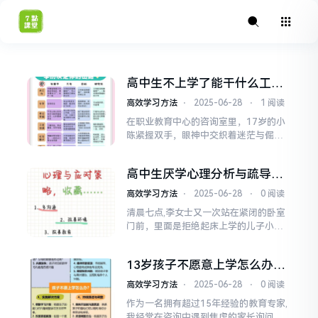
高中生不上学了能干什么工
作？教育专家深度解析出路与
高效学习方法
⋅
2025-06-28
⋅
1 阅读
成长之道
在职业教育中心的咨询室里，17岁的小
陈紧握双手，眼神中交织着迷茫与倔
强：“老师，我真的读不下去了，但不上
学我能干什么？”小陈的故事并非个例，
高中生厌学心理分析与疏导策
教育部数据显示，我国每年有数十万高
略，当孩子说不想上学了
中生因各种原因中断学业，在传统观念
高效学习方法
⋅
2025-06-28
⋅
0 阅读
中，“辍学”常被等同于“失败”，作为深
清晨七点,李女士又一次站在紧闭的卧室
耕教育领域二十年的专家，我必须指
门前，里面是拒绝起床上学的儿子小
出：人生的赛道从来不止...
磊，重点高中的光环下，是孩子眼中日
益沉重的枷锁，这样的场景，正在全国
13岁孩子不愿意上学怎么办，
无数家庭反复上演，青少年研究数据显
教育专家的全面指南与实用策
示，我国初高中生群体中，阶段性厌学
高效学习方法
⋅
2025-06-28
⋅
0 阅读
略
情绪发生率高达45%以上，其中约15%
作为一名拥有超过15年经验的教育专家,
发展为持续性的“上学困难”，深度解
我经常在咨询中遇到焦虑的家长询问：