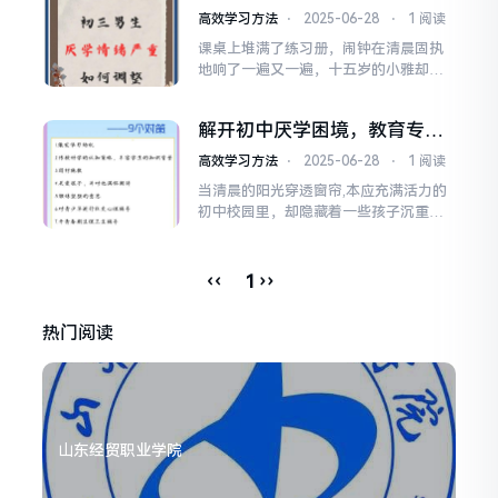
合力的突围指南
迷茫的气息所笼罩，我从事青少年教育
高效学习方法
⋅
2025-06-28
⋅
1 阅读
工作多年，亲眼见证了无数孩子如小杰
课桌上堆满了练习册，闹钟在清晨固执
一样在成长之路上陷入迷茫，他们站在
地响了一遍又一遍，十五岁的小雅却用
人生的岔路口，急切地渴...
被子蒙住头，声音闷闷地传来：“妈，我
真的不想去学校了，一点意思都没
解开初中厌学困境，教育专家
有……”这句话如同一块沉重的石头，击
的深度干预指南
碎了客厅的平静，她的书包孤零零地靠
高效学习方法
⋅
2025-06-28
⋅
1 阅读
在门边，仿佛也失去了方向，这并非个
当清晨的阳光穿透窗帘,本应充满活力的
例，在升学压力如山的初三阶段,许多家
初中校园里，却隐藏着一些孩子沉重的
庭正经历着类似的挣扎与困惑...
步伐与迷茫的眼神，书包压弯的不仅是
肩膀，更是心灵深处无声的挣扎，一位
母亲曾在深夜电话中向我倾诉：“孩子每
‹‹
››
1
天清晨都胃痛，可医院查不出问题，我
知道，他是不想去学校，但我真的无计
热门阅读
可施了，”这样的困境，绝非孤例，认清
厌学本质：冰山下的暗...
山东经贸职业学院