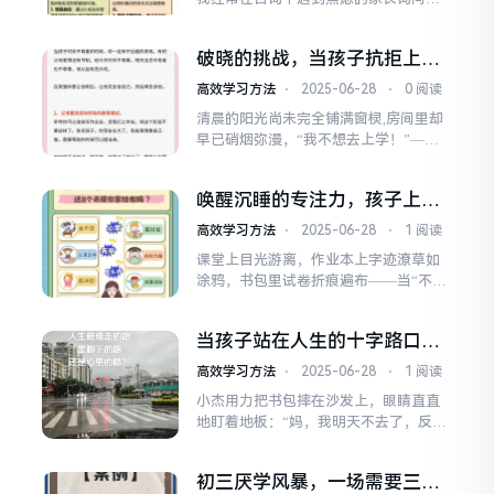
析：厌学背后的无声呐喊学...
“我的13岁孩子突然不愿意上学了，该怎
么办？”这确实是一个令人担忧的问题，
破晓的挑战，当孩子抗拒上
13岁正处于青春期初期，孩子身心都在
学，家长如何成为温柔的破局
经历剧变，他们可能从原本活泼开朗的
高效学习方法
⋅
2025-06-28
⋅
0 阅读
者？
学生，一夜之间变得沉默、抗拒，甚至
清晨的阳光尚未完全铺满窗棂,房间里却
找借口逃避学校，在我处理过的案例
早已硝烟弥漫，“我不想去上学！”——
中，这不仅仅是“懒...
这句话如同骤然拉响的警报，让无数家
庭的清晨瞬间兵荒马乱，书包被扔在角
唤醒沉睡的专注力，孩子上学
落，眼泪混合着早餐的味道，孩子紧攥
不认真的深度疗愈与内驱力激
着被角，父母的耐心在反复拉扯中濒临
高效学习方法
⋅
2025-06-28
⋅
1 阅读
活
极限，这不是某个家庭的独特困境，而
课堂上目光游离，作业本上字迹潦草如
是无数父母共同面对的“破晓挑战”，探
涂鸦，书包里试卷折痕遍布——当“不认
究根源：抗拒上学背后的...
真”成为孩子学习的常态标签，焦虑与指
责往往如潮水般涌向稚嫩的肩膀，请让
当孩子站在人生的十字路口，
我们暂停责备的惯性，以教育者的冷静
上学还是打工？
与父母的深情，共同探寻那“不认真”表
高效学习方法
⋅
2025-06-28
⋅
1 阅读
象下真正涌动的暗流，拨开迷雾：为何
小杰用力把书包摔在沙发上，眼睛直直
“不认真”只是冰山一角？“孩子就是
地盯着地板：“妈，我明天不去了，反正
懒！”、“心思根本不...
成绩也不好，早点去打工挣钱更实在！”
他母亲的手悬在半空，张了张嘴却没能
初三厌学风暴，一场需要三方
发出声音——这个家,瞬间被一种沉重而