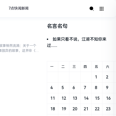
7点快阅新闻
名言名句
如果只看不说，江湖不知你来
过......
故事悄然流淌：关于一个
择放弃的故事，这并非《魔
敬畏编织的生命箴言——它
一
二
三
四
五
六
1
2
4
5
6
7
8
9
11
12
13
14
15
16
18
19
20
21
22
23