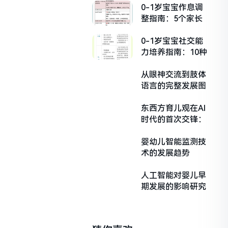
0-1岁宝宝作息调
整指南：5个家长
必须掌握的解决方
法
0-1岁宝宝社交能
力培养指南：10种
人际交往方法优缺
点大比拼
从眼神交流到肢体
语言的完整发展图
谱
东西方育儿观在AI
时代的首次交锋：
0-1岁婴幼儿人工
智能启蒙教育的理
婴幼儿智能监测技
念比较与实证研究
术的发展趋势
人工智能对婴儿早
期发展的影响研究