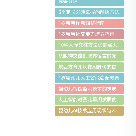
标签分隔
5个家长必须掌握的解决方法
1岁宝宝作息调整指南
1岁宝宝社交能力培养指南
10种人际交往方法优缺点大
比拼
从眼神交流到肢体语言的完
整发展图谱
东西方育儿观在AI时代的首
次交锋
1岁婴幼儿人工智能启蒙教育
的理念比较与实证研究
婴幼儿智能监测技术的发展
趋势
人工智能对婴儿早期发展的
影响研究
婴幼儿AI技术应用现状与未
来展望