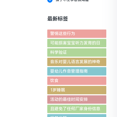
最新标签
警惕这些行为
可能损害宝宝听力发育的日
常误区
科学验证
音乐对婴儿语言发展的神奇
影响
婴幼儿作息管理指南
饮食
1岁睡眠
活动的最佳时间安排
且避免了任何厂家身份信息