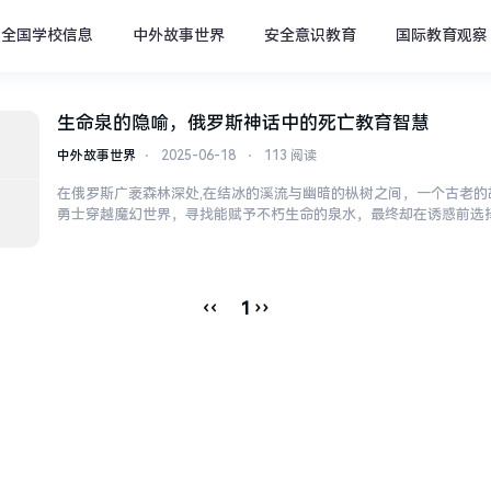
全国学校信息
中外故事世界
安全意识教育
国际教育观察
生命泉的隐喻，俄罗斯神话中的死亡教育智慧
中外故事世界
⋅
2025-06-18
⋅
113 阅读
在俄罗斯广袤森林深处,在结冰的溪流与幽暗的枞树之间，一个古老的
勇士穿越魔幻世界，寻找能赋予不朽生命的泉水，最终却在诱惑前选
戒》中能赋予权力却腐蚀灵魂的魔戒之泉，而是斯拉夫民族用智慧与
以拒绝永生为结局，却在更深处揭示着生命教育的核心...
‹‹
››
1