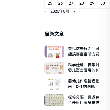
25
26
27
28
29
30
«
2025年8月
»
最新文章
警惕这些行为：可
能损害宝宝听力发
育的日常误区
科学验证：音乐对
婴儿语言发展的神
奇影响
婴幼儿作息管理指
南：0-1岁睡眠、
饮食、活动的最佳
时间安排
标签分隔，且避免
了任何厂家身份信
息）