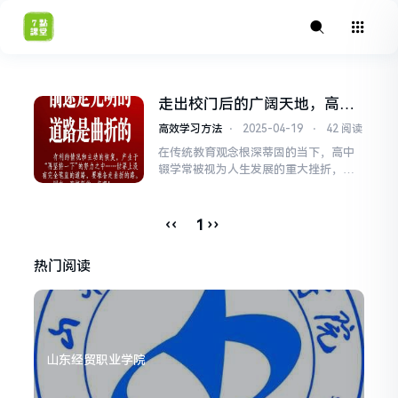
走出校门后的广阔天地，高中
辍学生重塑人生的12条可行路
高效学习方法
⋅
2025-04-19
⋅
42 阅读
径
在传统教育观念根深蒂固的当下，高中
辍学常被视为人生发展的重大挫折，随
着社会形态的快速变革和职业结构的多
元化发展，这个看似失败的人生节点，
实则蕴含着多种突破常规的可能，本文
‹‹
››
1
将从社会现实、教育本质和职业发展三
个维度,为选择或被迫离开高中校园的年
热门阅读
轻人梳理切实可行的发展路径，破除学
历迷思：重新认识教育本质教...
山东经贸职业学院